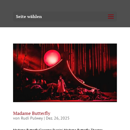
Seite wählen
Madame Butterfly
von
Rudi Pulwey
|
Dez. 26, 2025
Madame ButterflyGiacomo Puccini Madame Butterfly Theater